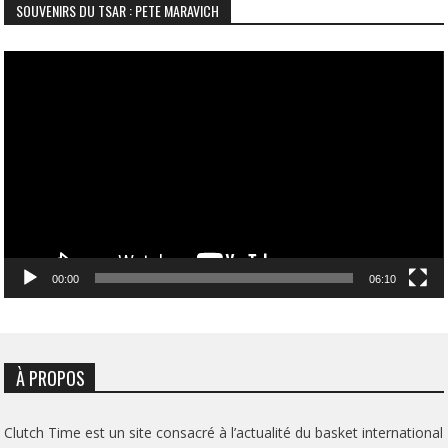
SOUVENIRS DU TSAR : PETE MARAVICH
Lecteur
vidéo
00:00
06:10
À PROPOS
Clutch Time est un site consacré à l’actualité du basket international