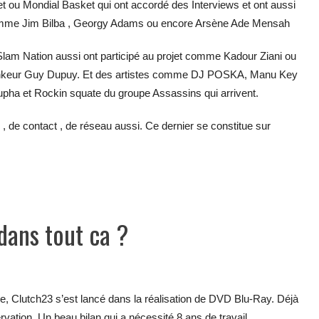
ou Mondial Basket qui ont accordé des Interviews et ont aussi
 comme Jim Bilba , Georgy Adams ou encore Arsène Ade Mensah
Slam Nation aussi ont participé au projet comme Kadour Ziani ou
unkeur Guy Dupuy. Et des artistes comme DJ POSKA, Manu Key
oupha et Rockin squate du groupe Assassins qui arrivent.
 , de contact , de réseau aussi. Ce dernier se constitue sur
 dans tout ca ?
ne, Clutch23 s’est lancé dans la réalisation de DVD Blu-Ray. Déjà
rvation. Un beau bilan qui a nécessité 8 ans de travail