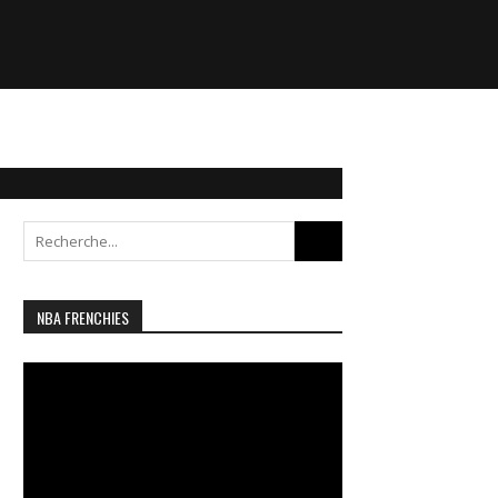
Search
for:
NBA FRENCHIES
Lecteur
vidéo