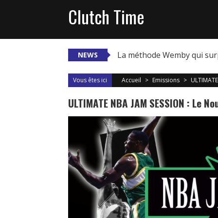
Skip
Clutch Time
to
content
La méthode Wemby qui sur
NEWS
Vous êtes ici
Accueil
>
Emissions
>
ULTIMATE 
ULTIMATE NBA JAM SESSION : Le Nou