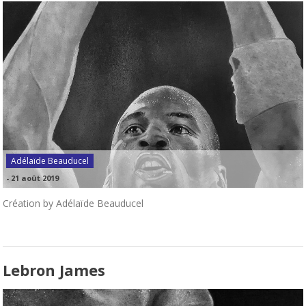
Adélaïde Beauducel
-
21 août 2019
Création by Adélaïde Beauducel
Lebron James