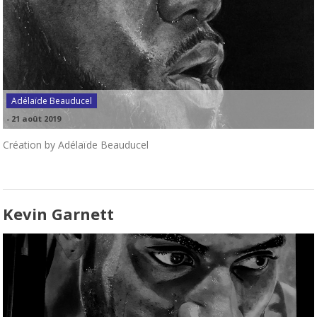
Adélaïde Beauducel
-
21 août 2019
Création by Adélaïde Beauducel
Kevin Garnett