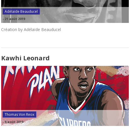
Adélaïde Beauducel
-
21 août 2019
Création by Adélaïde Beauducel
Kawhi Leonard
Thomas Von Reox
-
6 août 2019