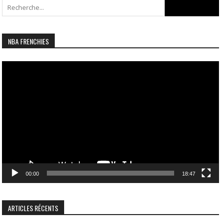
Search
for:
NBA FRENCHIES
Lecteur
vidéo
00:00
18:47
ARTICLES RÉCENTS