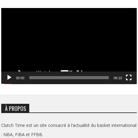
Lecteur
vidéo
00:00
06:10
À PROPOS
Clutch Time est un site consacré à l’actualité du basket international
: NBA, FIBA et FFBB.