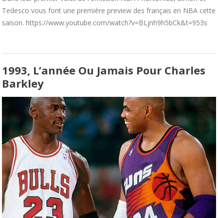
Tedesco vous font une première preview des français en NBA cette
saison. https://www.youtube.com/watch?v=BLjnh9h5bCk&t=953s
1993, L’année Ou Jamais Pour Charles
Barkley