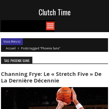
Skip
Clutch Time
to
content
Vous êtes ici
Accueil
>
Posts tagged "Phoenix Suns"
TAG: PHOENIX SUNS
Channing Frye: Le « Stretch Five » De
La Dernière Décennie