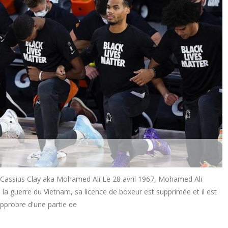
" Cassius Clay aka Mohamed Ali Le 28 avril 1967, Mohamed Ali
la guerre du Vietnam, sa licence de boxeur est supprimée et il est
opprobre d'une partie de