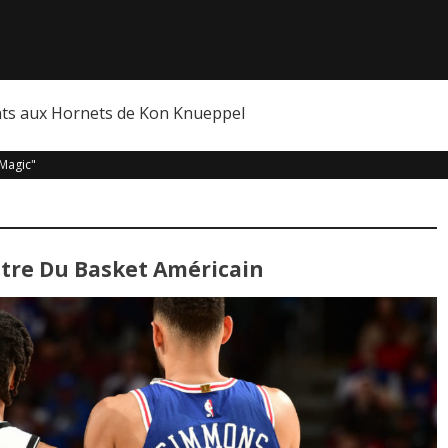
nts aux Hornets de Kon Knueppel
Magic"
stre Du Basket Américain