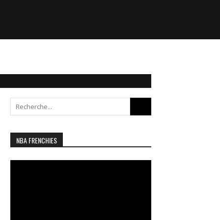
Search
for:
NBA FRENCHIES
Lecteur
vidéo