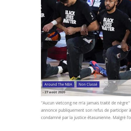
Around The NBA
Non Classé
-
27 août 2020
"Aucun vietcong ne m’a jamais traité de nègre
annonce publiquement son refus de participer à 
condamné par la justice étasunienne. Malgré l’