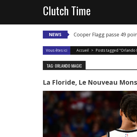
Skip
Clutch Time
to
content
Cooper Flagg passe 49 poi
NEWS
Vous êtes ici
Accueil
>
Posts tagged "Orlando 
TAG: ORLANDO MAGIC
La Floride, Le Nouveau Mon