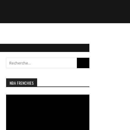
Search
for:
NBA FRENCHIES
Lecteur
vidéo