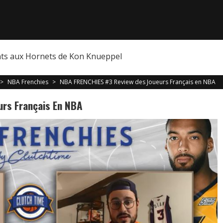
nts aux Hornets de Kon Knueppel
>
NBA Frenchies
>
NBA FRENCHIES #3 Review des Joueurs Français en NBA
rs Français En NBA