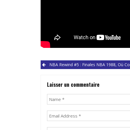
Post
NBA Rewind #5 : Finales NBA 1988, Où Comment Les « Bad Boys » De Detroit Sont Passés Si Proche De Leur Pre
navigation
Laisser un commentaire