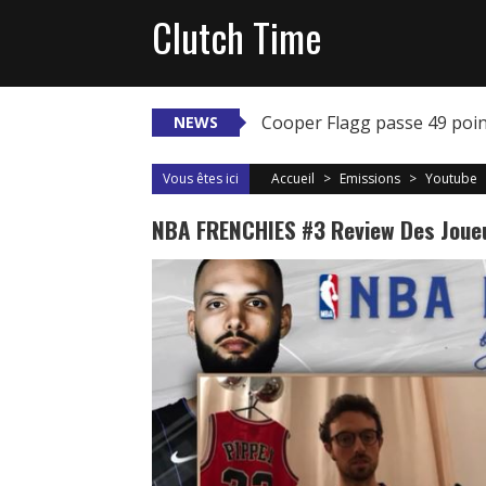
Skip
Clutch Time
to
content
Cooper Flagg passe 49 poi
NEWS
Vous êtes ici
Accueil
>
Emissions
>
Youtube
NBA FRENCHIES #3 Review Des Joueu