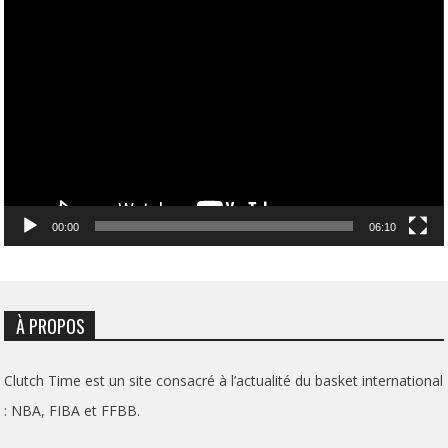
Lecteur
vidéo
00:00
06:10
À PROPOS
Clutch Time est un site consacré à l’actualité du basket international
: NBA, FIBA et FFBB.