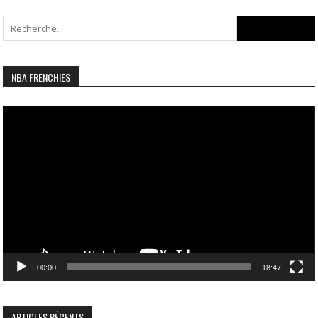
Search
for:
NBA FRENCHIES
Lecteur
vidéo
00:00
18:47
ARTICLES RÉCENTS