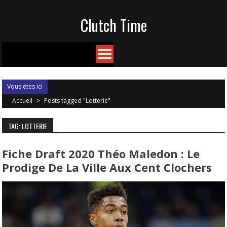
Skip
Clutch Time
to
content
Vous êtes ici
Accueil
>
Posts tagged "Lotterie"
TAG: LOTTERIE
Fiche Draft 2020 Théo Maledon : Le
Prodige De La Ville Aux Cent Clochers