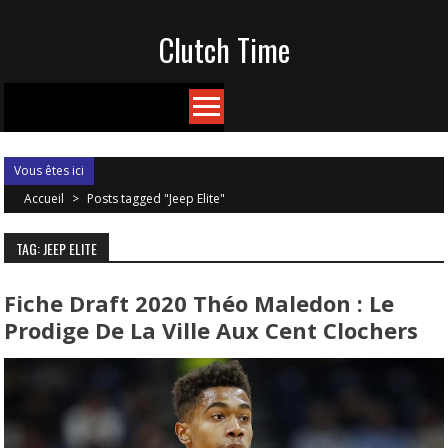
Skip
Clutch Time
to
content
Vous êtes ici
Accueil
>
Posts tagged "Jeep Elite"
TAG: JEEP ELITE
Fiche Draft 2020 Théo Maledon : Le
Prodige De La Ville Aux Cent Clochers