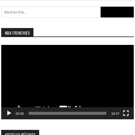
Search
for:
NBA FRENCHIES
Lecteur
vidéo
00:00
18:47
ARTICLES RÉCENTS