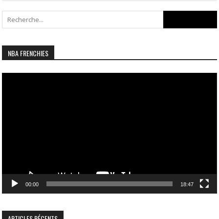
Search
for:
NBA FRENCHIES
Lecteur
vidéo
00:00
18:47
ARTICLES RÉCENTS