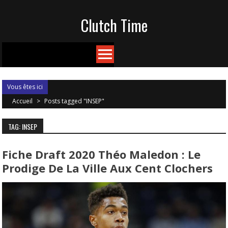
Skip
Clutch Time
to
content
Vous êtes ici
Accueil
>
Posts tagged "INSEP"
TAG: INSEP
Fiche Draft 2020 Théo Maledon : Le
Prodige De La Ville Aux Cent Clochers