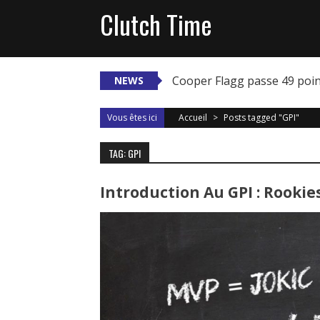
Skip
Clutch Time
to
content
Cooper Flagg passe 49 poi
NEWS
Vous êtes ici
Accueil
>
Posts tagged "GPI"
TAG: GPI
Introduction Au GPI : Rookies