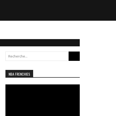
Search
for:
NBA FRENCHIES
Lecteur
vidéo