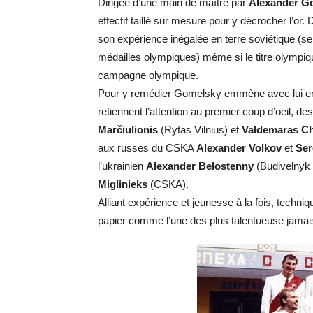
Dirigée d’une main de maître par
Alexander G
effectif taillé sur mesure pour y décrocher l’or
son expérience inégalée en terre soviétique (se
médailles olympiques) même si le titre olympiq
campagne olympique.
Pour y remédier Gomelsky emmène avec lui en 
retiennent l’attention au premier coup d’oeil, de
Marčiulionis
(Rytas Vilnius) et
Valdemaras C
aux russes du CSKA
Alexander Volkov
et
Ser
l’ukrainien
Alexander Belostenny
(Budivelnyk 
Miglinieks
(CSKA).
Alliant expérience et jeunesse à la fois, techni
papier comme l’une des plus talentueuse jamais