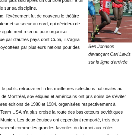
ours plus tard après un contrôle positif à un
e sur sa discipline.
d, l’évènement fut de nouveau le théâtre
ateur et sa soeur au nord, qui décidera de
tre également retenue pour organiser
e par d’autres pays dont Cuba, il s’agira
Ben Johnson
boycottées par plusieurs nations pour des
devançant Carl Lewis
sur la ligne d’arrivée
e public retrouve enfin les meilleures sélections nationales au
 de Montréal, soviétiques et américains ont pris soins de s’éviter
ières éditions de 1980 et 1984, organisées respectivement à
eam USA n’a plus croisé la route des basketteurs soviétiques
 de Munich. Les deux équipes ont cependant remporté, trois des
avancent comme les grandes favorites du tournoi aux côtés