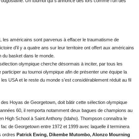
Yougoslavie. Un tournoi qui s’annonce dès lors comme l’un des
l, les américains sont parvenus à effacer le traumatisme de
ire d’il y a quatre ans sur leur territoire ont offert aux américains
on du basket dans le monde.
sélection olympique cherche désormais à inciter, par tous les
 participer au tournoi olympique afin de présenter une équipe la
e les USA et le reste du monde s’est considérablement réduit au fil
e des Hoyas de Georgetown, doit bâtir cette sélection olympique
es années 60, il remporta notamment deux bagues de champions au
en High School à Saint Anthony (Idaho). Thompson connaîtra le
fac de Georgetown entre 1972 et 1999 avec laquelle il terminera
s ordres
Patrick Ewing, Dikembe Mutombo, Alonzo Mourning