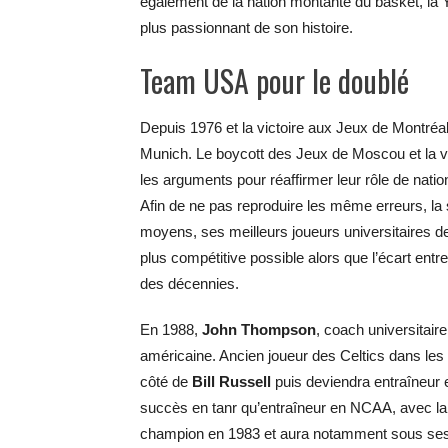
également de la nation montante du basket, la 
plus passionnant de son histoire.
Team USA pour le doublé
Depuis 1976 et la victoire aux Jeux de Montréa
Munich. Le boycott des Jeux de Moscou et la victo
les arguments pour réaffirmer leur rôle de nati
Afin de ne pas reproduire les même erreurs, la 
moyens, ses meilleurs joueurs universitaires de
plus compétitive possible alors que l’écart entr
des décennies.
En 1988,
John Thompson
, coach universitair
américaine. Ancien joueur des Celtics dans l
côté de
Bill Russell
puis deviendra entraîneur 
succès en tanr qu’entraîneur en NCAA, avec la 
champion en 1983 et aura notamment sous se