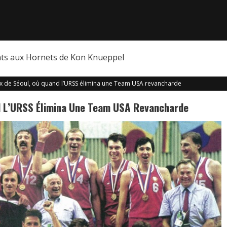
nts aux Hornets de Kon Knueppel
ux de Séoul, où quand l’URSS élimina une Team USA revancharde
nd L’URSS Élimina Une Team USA Revancharde