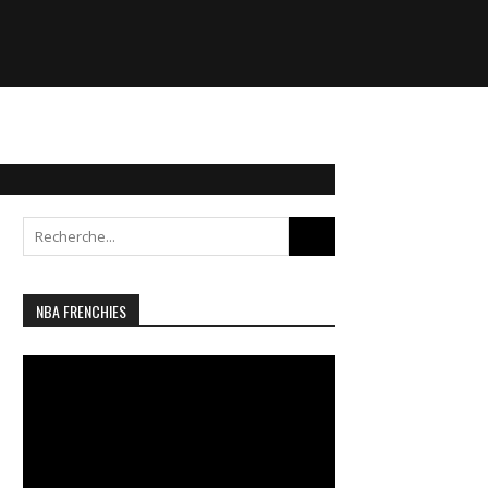
Search
for:
NBA FRENCHIES
Lecteur
vidéo