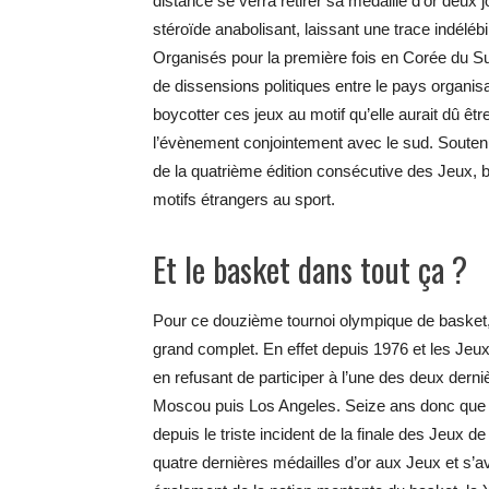
distance se verra retirer sa médaille d’or deux j
stéroïde anabolisant, laissant une trace indélébil
Organisés pour la première fois en Corée du Su
de dissensions politiques entre le pays organis
boycotter ces jeux au motif qu’elle aurait dû ê
l’évènement conjointement avec le sud. Soutenu
de la quatrième édition consécutive des Jeux, 
motifs étrangers au sport.
Et le basket dans tout ça ?
Pour ce douzième tournoi olympique de basket, l
grand complet. En effet depuis 1976 et les Jeux
en refusant de participer à l’une des deux dern
Moscou puis Los Angeles. Seize ans donc que T
depuis le triste incident de la finale des Jeux
quatre dernières médailles d’or aux Jeux et s’