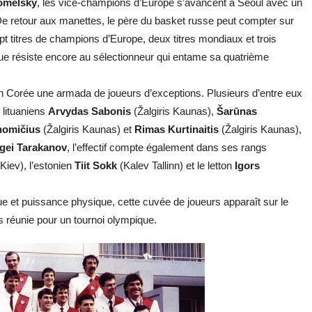
omelsky
, les vice-champions d’Europe s’avancent à Séoul avec un
. De retour aux manettes, le père du basket russe peut compter sur
pt titres de champions d’Europe, deux titres mondiaux et trois
ue résiste encore au sélectionneur qui entame sa quatrième
Corée une armada de joueurs d’exceptions. Plusieurs d’entre eux
s lituaniens
Arvydas Sabonis
(Žalgiris Kaunas),
Šarūnas
homičius
(Žalgiris Kaunas) et
Rimas Kurtinaitis
(Žalgiris Kaunas),
gei Tarakanov
, l’effectif compte également dans ses rangs
Kiev), l’estonien
Tiit Sokk
(Kalev Tallinn) et le letton
Igors
que et puissance physique, cette cuvée de joueurs apparaît sur le
 réunie pour un tournoi olympique.