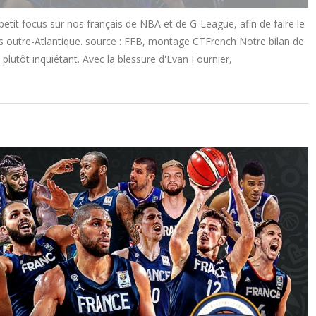
it focus sur nos français de NBA et de G-League, afin de faire le
s outre-Atlantique. source : FFB, montage CTFrench Notre bilan de
plutôt inquiétant. Avec la blessure d'Evan Fournier,