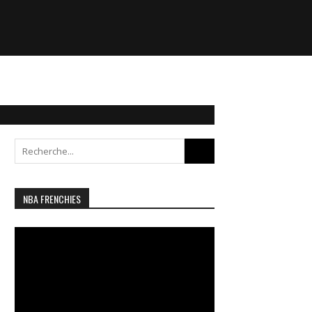
Search
for:
NBA FRENCHIES
Lecteur
vidéo