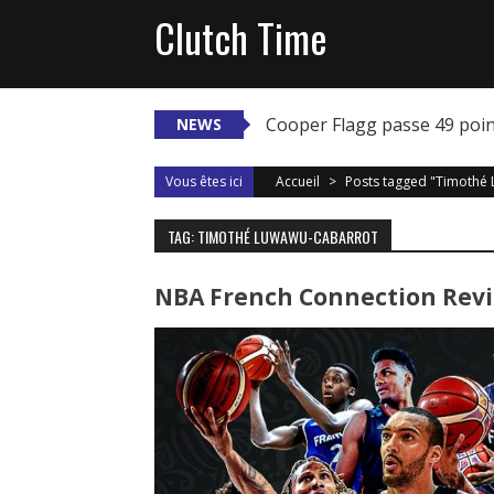
Skip
Clutch Time
to
content
Cooper Flagg passe 49 poi
NEWS
Vous êtes ici
Accueil
>
Posts tagged "Timothé
TAG: TIMOTHÉ LUWAWU-CABARROT
NBA French Connection Revie