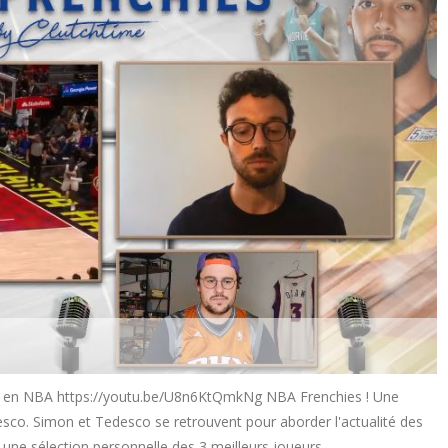
e en NBA https://youtu.be/U8n6KtQmkNg NBA Frenchies ! Une
co. Simon et Tedesco se retrouvent pour aborder l'actualité des
 une sélection personnelle des 3 meilleurs joueurs