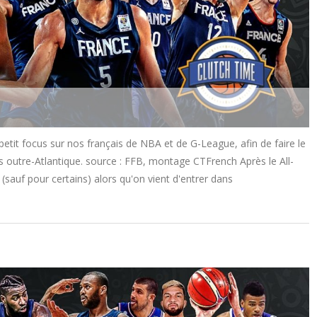
it focus sur nos français de NBA et de G-League, afin de faire le
 outre-Atlantique. source : FFB, montage CTFrench Après le All-
(sauf pour certains) alors qu'on vient d'entrer dans