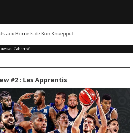
nts aux Hornets de Kon Knueppel
 Luwawu-Cabarrot"
w #2 : Les Apprentis