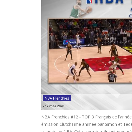
NBA Frenchies
-
12 mai 2020
NBA Frenchies #12 - TOP 3 Français de l'anné
émission ClutchTime animée par Simon et Tedes
français en NBA. Cette semaine, ils ont préparé