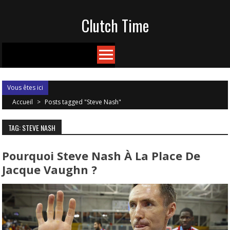
Skip
Clutch Time
to
content
Vous êtes ici
Accueil
>
Posts tagged "Steve Nash"
TAG: STEVE NASH
Pourquoi Steve Nash À La Place De
Jacque Vaughn ?