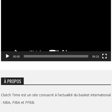
Lecteur
vidéo
00:00
06:10
À PROPOS
Clutch Time est un site consacré à l’actualité du basket international
: NBA, FIBA et FFBB.