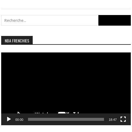
Search
for:
NBA FRENCHIES
Lecteur
vidéo
00:00
18:47