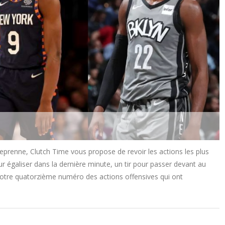
eprenne, Clutch Time vous propose de revoir les actions les plus
r égaliser dans la dernière minute, un tir pour passer devant au
 notre quatorzième numéro des actions offensives qui ont