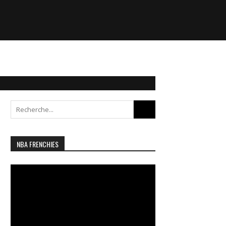
Search
for:
NBA FRENCHIES
Lecteur
vidéo