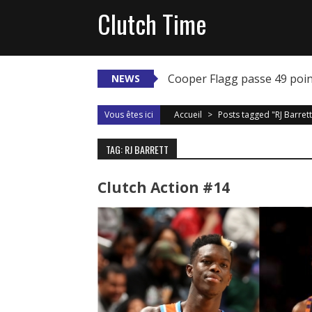
Skip
Clutch Time
to
content
Cooper Flagg passe 49 poi
NEWS
Vous êtes ici
Accueil
>
Posts tagged "RJ Barrett
TAG: RJ BARRETT
Clutch Action #14