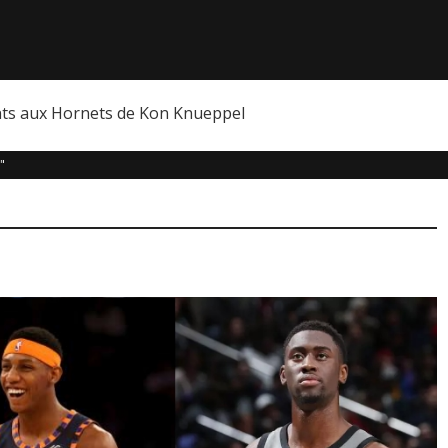
nts aux Hornets de Kon Knueppel
"