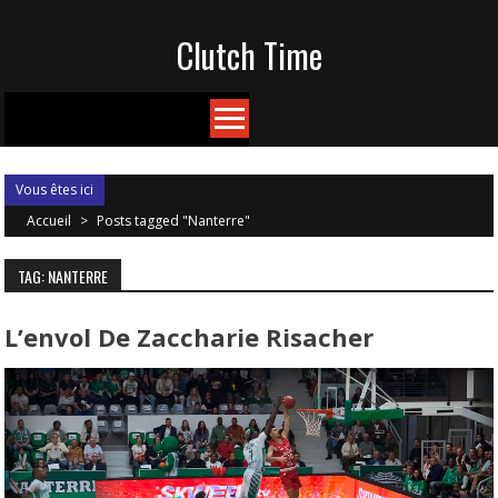
Skip
Clutch Time
to
content
Vous êtes ici
Accueil
>
Posts tagged "Nanterre"
TAG: NANTERRE
L’envol De Zaccharie Risacher