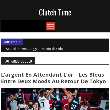
Skip
Clutch Time
to
content
Vous êtes ici
Accueil
>
Posts tagged "Nando de Colo"
TAG: NANDO DE COLO
L’argent En Attendant L’or – Les Bleus
Entre Deux Moods Au Retour De Tokyo