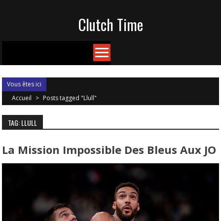
Skip
Clutch Time
to
content
Vous êtes ici
Accueil
>
Posts tagged "Llull"
TAG: LLULL
La Mission Impossible Des Bleus Aux JO