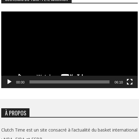
Lecteur
vidéo
00:00
06:10
À PROPOS
Clutch Time est un site consacré à l’actualité du basket international