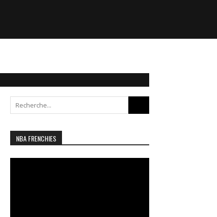
Search
for:
NBA FRENCHIES
Lecteur
vidéo