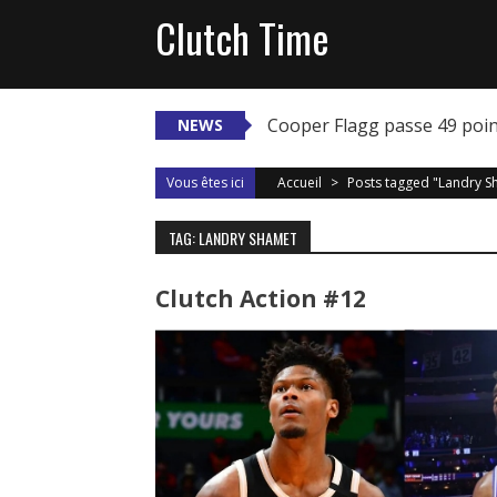
Skip
Clutch Time
to
content
Cooper Flagg passe 49 poi
NEWS
Vous êtes ici
Accueil
>
Posts tagged "Landry S
TAG: LANDRY SHAMET
Clutch Action #12