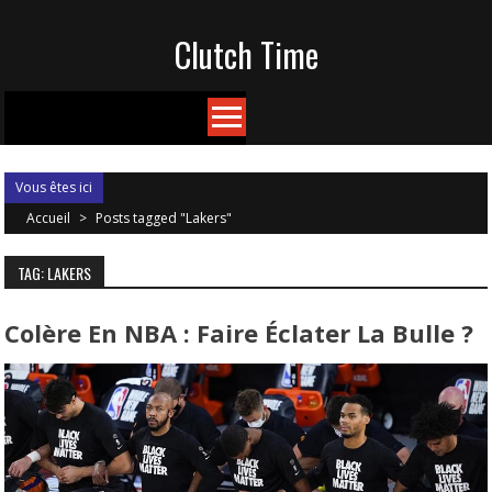
Skip
Clutch Time
to
content
Vous êtes ici
Accueil
>
Posts tagged "Lakers"
TAG: LAKERS
Colère En NBA : Faire Éclater La Bulle ?