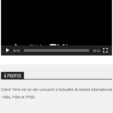
vidéo
00:00
06:10
À PROPOS
Clutch Time est un site consacré à l’actualité du basket international
: NBA, FIBA et FFBB.