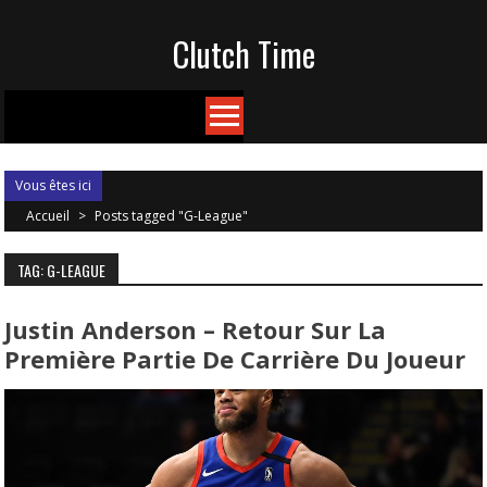
Skip
Clutch Time
to
content
Vous êtes ici
Accueil
>
Posts tagged "G-League"
TAG: G-LEAGUE
Justin Anderson – Retour Sur La
Première Partie De Carrière Du Joueur