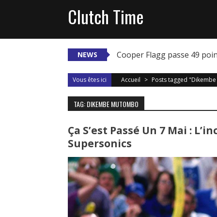
Skip
Clutch Time
to
content
Cooper Flagg passe 49 poi
NEWS
Vous êtes ici
Accueil
>
Posts tagged "Dikemb
TAG: DIKEMBE MUTOMBO
Ça S’est Passé Un 7 Mai : L’
Supersonics