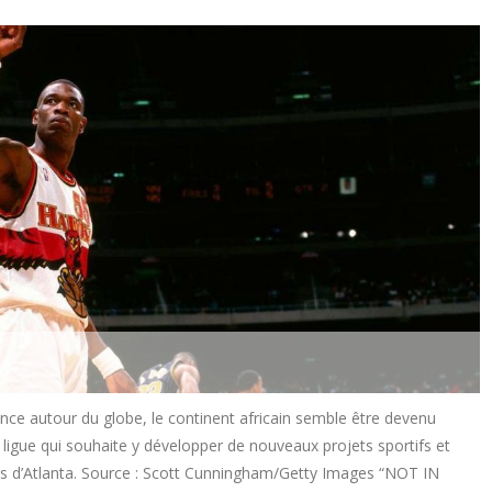
ence autour du globe, le continent africain semble être devenu
a ligue qui souhaite y développer de nouveaux projets sportifs et
 d’Atlanta. Source : Scott Cunningham/Getty Images “NOT IN