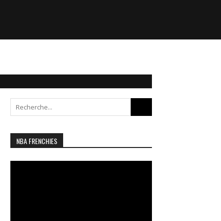
Search
for:
NBA FRENCHIES
Lecteur
vidéo