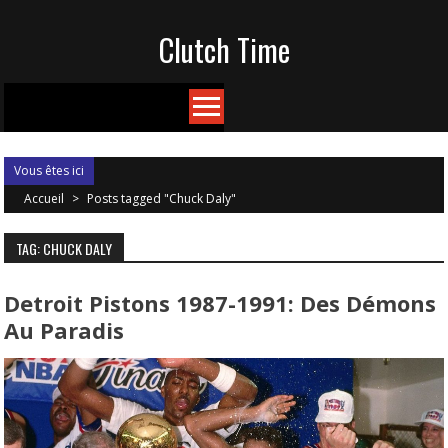
Skip
Clutch Time
to
content
Vous êtes ici
Accueil
>
Posts tagged "Chuck Daly"
TAG: CHUCK DALY
Detroit Pistons 1987-1991: Des Démons
Au Paradis