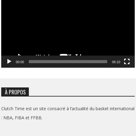
vidéo
00:00
06:10
À PROPOS
Clutch Time est un site consacré à l’actualité du basket international
: NBA, FIBA et FFBB.