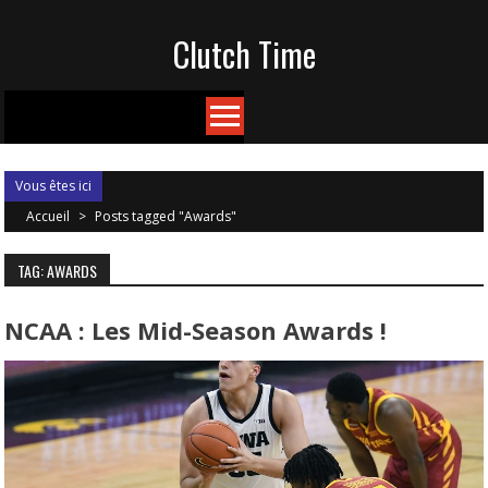
Skip
Clutch Time
to
content
Vous êtes ici
Accueil
>
Posts tagged "Awards"
TAG: AWARDS
NCAA : Les Mid-Season Awards !