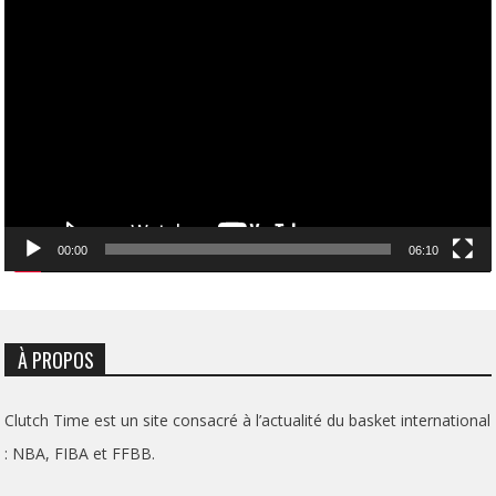
Lecteur
vidéo
00:00
06:10
À PROPOS
Clutch Time est un site consacré à l’actualité du basket international
: NBA, FIBA et FFBB.