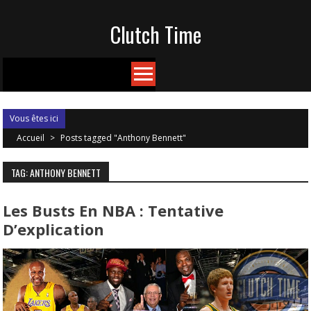
Skip
Clutch Time
to
content
Vous êtes ici
Accueil
>
Posts tagged "Anthony Bennett"
TAG: ANTHONY BENNETT
Les Busts En NBA : Tentative
D’explication