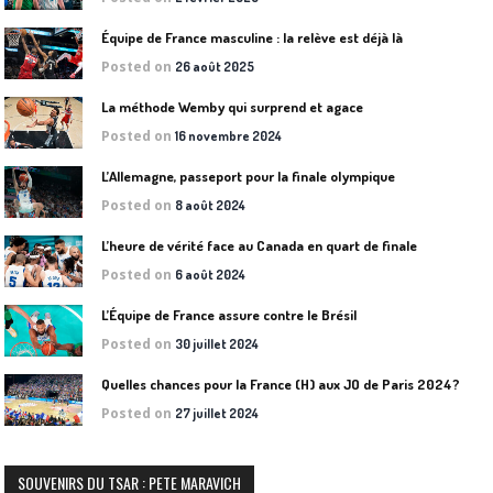
Équipe de France masculine : la relève est déjà là
Posted on
26 août 2025
La méthode Wemby qui surprend et agace
Posted on
16 novembre 2024
L’Allemagne, passeport pour la finale olympique
Posted on
8 août 2024
L’heure de vérité face au Canada en quart de finale
Posted on
6 août 2024
L’Équipe de France assure contre le Brésil
Posted on
30 juillet 2024
Quelles chances pour la France (H) aux JO de Paris 2024?
Posted on
27 juillet 2024
SOUVENIRS DU TSAR : PETE MARAVICH