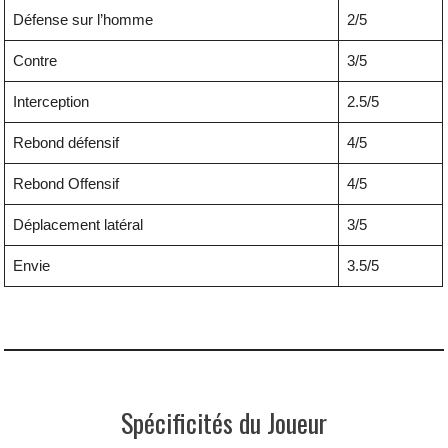
Défense sur l’homme
2/5
Contre
3/5
Interception
2.5/5
Rebond défensif
4/5
Rebond Offensif
4/5
Déplacement latéral
3/5
Envie
3.5/5
Spécificités du Joueur