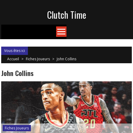
Skip
Clutch Time
to
content
Vous êtes ici
Accueil
>
Fiches Joueurs
>
John Collins
John Collins
Fiches Joueurs