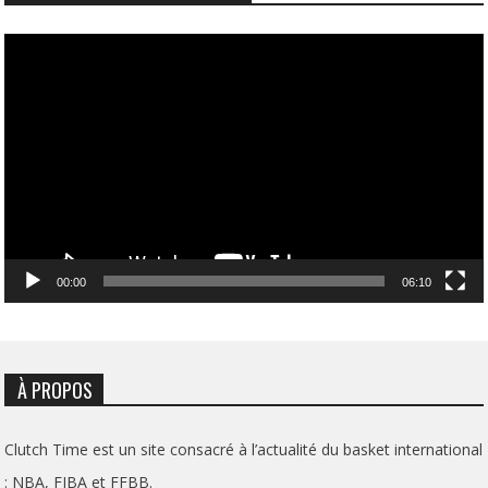
Lecteur
vidéo
00:00
06:10
À PROPOS
Clutch Time est un site consacré à l’actualité du basket international
: NBA, FIBA et FFBB.