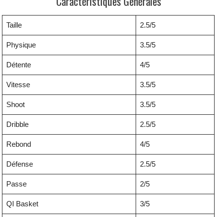
Caractéristiques Générales
Taille
2.5/5
Physique
3.5/5
Détente
4/5
Vitesse
3.5/5
Shoot
3.5/5
Dribble
2.5/5
Rebond
4/5
Défense
2.5/5
Passe
2/5
QI Basket
3/5