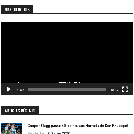
NBA FRENCHIES
Lecteur
vidéo
00:00
18:47
ARTICLES RÉCENTS
Cooper Flagg passe 49 points aux Hornets de Kon Knueppel
Posted on
2 février 2026