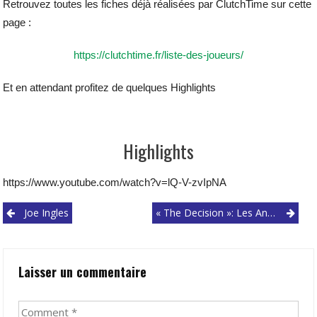
Retrouvez toutes les fiches déjà réalisées par ClutchTime sur cette
page :
https://clutchtime.fr/liste-des-joueurs/
Et en attendant profitez de quelques Highlights
Highlights
https://www.youtube.com/watch?v=lQ-V-zvIpNA
Post
Joe Ingles
« The Decision »: Les Anecdotes De Pat Riley
navigation
Laisser un commentaire