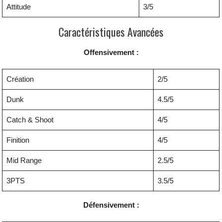
Attitude
3/5
Caractéristiques Avancées
Offensivement :
Création
2/5
Dunk
4.5/5
Catch & Shoot
4/5
Finition
4/5
Mid Range
2.5/5
3PTS
3.5/5
Défensivement :