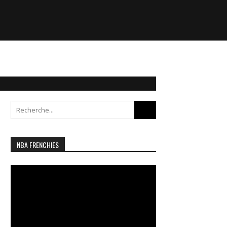
Search
for:
NBA FRENCHIES
Lecteur
vidéo