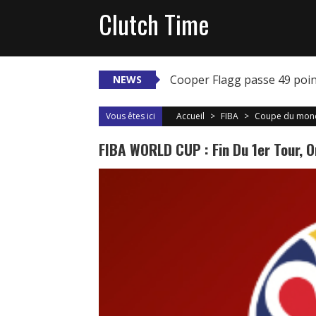
Skip
Clutch Time
to
content
Cooper Flagg passe 49 poi
NEWS
Vous êtes ici
Accueil
>
FIBA
>
Coupe du mon
FIBA WORLD CUP : Fin Du 1er Tour, On