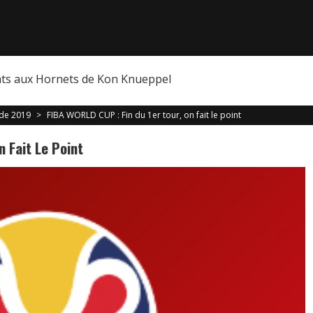
nts aux Hornets de Kon Knueppel
de 2019
>
FIBA WORLD CUP : Fin du 1er tour, on fait le point
 Fait Le Point