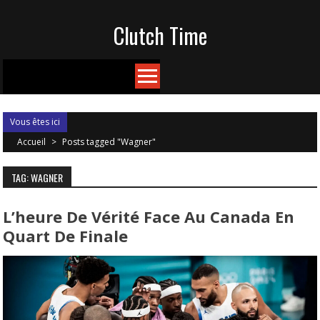
Skip
Clutch Time
to
content
Vous êtes ici
Accueil
>
Posts tagged "Wagner"
TAG: WAGNER
L’heure De Vérité Face Au Canada En
Quart De Finale