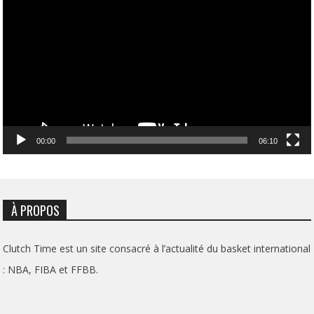
vidéo
00:00
06:10
À PROPOS
Clutch Time est un site consacré à l’actualité du basket international
: NBA, FIBA et FFBB.