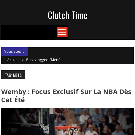
Skip
Clutch Time
to
content
Vous êtes ici
Accueil
>
Posts tagged "Mets"
TAG: METS
Wemby : Focus Exclusif Sur La NBA Dès
Cet Été