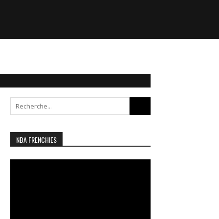
Search
for:
NBA FRENCHIES
Lecteur
vidéo