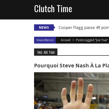
Skip
Clutch Time
to
content
Cooper Flagg passe 49 poi
NEWS
Vous êtes ici
Accueil
>
Posts tagged "Joe Tsai"
TAG: JOE TSAI
Pourquoi Steve Nash À La Pl