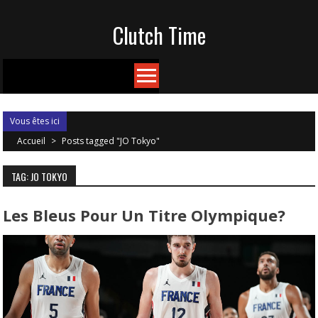
Skip
Clutch Time
to
content
Vous êtes ici
Accueil
>
Posts tagged "JO Tokyo"
TAG: JO TOKYO
Les Bleus Pour Un Titre Olympique?