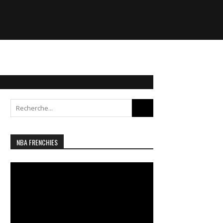
Search
for:
NBA FRENCHIES
Lecteur
vidéo