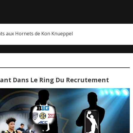
nts aux Hornets de Kon Knueppel
ant Dans Le Ring Du Recrutement