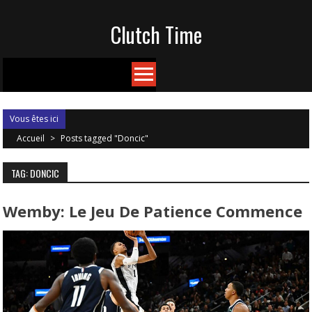
Skip
Clutch Time
to
content
Vous êtes ici
Accueil
>
Posts tagged "Doncic"
TAG: DONCIC
Wemby: Le Jeu De Patience Commence