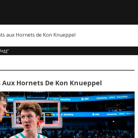
nts aux Hornets de Kon Knueppel
lagg"
ts Aux Hornets De Kon Knueppel