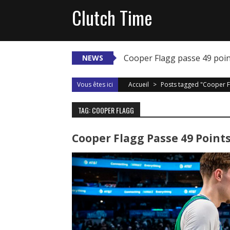
Skip
Clutch Time
to
content
Cooper Flagg passe 49 poi
NEWS
Vous êtes ici
Accueil
>
Posts tagged "Cooper F
TAG: COOPER FLAGG
Cooper Flagg Passe 49 Poin