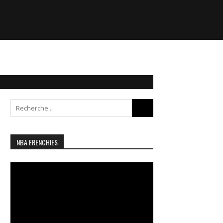
Search
for:
NBA FRENCHIES
Lecteur
vidéo