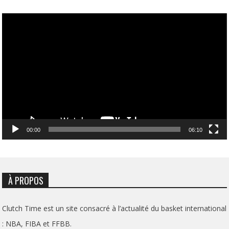
Lecteur
vidéo
00:00
06:10
À PROPOS
Clutch Time est un site consacré à l’actualité du basket international
: NBA, FIBA et FFBB.